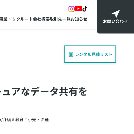
事業
リクルート
会社概要
取引先一覧
お知らせ
お問い合わせ
レンタル見積リスト
キュアなデータ共有を
/介護
＃教育
＃小売・流通