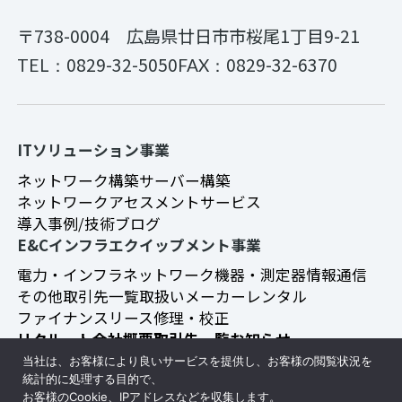
〒738-0004
広島県廿日市市桜尾1丁目9-21
0829-32-5050
0829-32-6370
TEL：
FAX：
ITソリューション事業
ネットワーク構築
サーバー構築
ネットワークアセスメントサービス
導入事例/技術ブログ
E&Cインフラエクイップメント事業
電力・インフラ
ネットワーク機器・測定器
情報通信
その他
取引先一覧
取扱いメーカー
レンタル
ファイナンスリース
修理・校正
リクルート
会社概要
取引先一覧
お知らせ
プライバシーポリシー
当社は、お客様により良いサービスを提供し、お客様の閲覧状況を
統計的に処理する目的で、
お客様のCookie、IPアドレスなどを収集します。