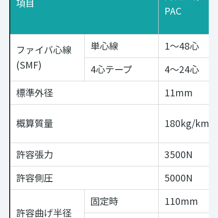
項目
PAC
単心線
1～48心
ファイバ心線
(SMF)
4心テープ
4～24心
標準外径
11mm
概算質量
180kg/km
許容張力
3500N
許容側圧
5000N
固定時
110mm
許容曲げ半径