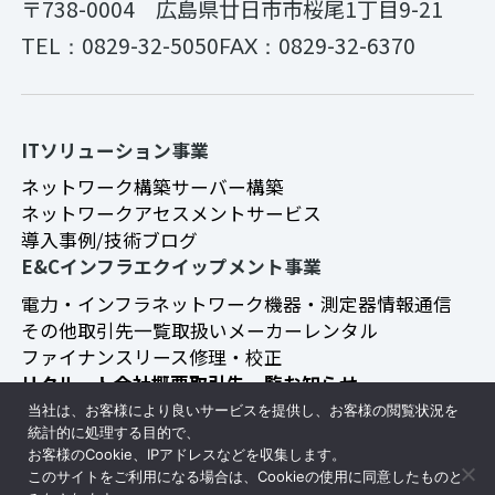
〒738-0004
広島県廿日市市桜尾1丁目9-21
0829-32-5050
0829-32-6370
TEL：
FAX：
ITソリューション事業
ネットワーク構築
サーバー構築
ネットワークアセスメントサービス
導入事例/技術ブログ
E&Cインフラエクイップメント事業
電力・インフラ
ネットワーク機器・測定器
情報通信
その他
取引先一覧
取扱いメーカー
レンタル
ファイナンスリース
修理・校正
リクルート
会社概要
取引先一覧
お知らせ
プライバシーポリシー
当社は、お客様により良いサービスを提供し、お客様の閲覧状況を
統計的に処理する目的で、
お客様のCookie、IPアドレスなどを収集します。
このサイトをご利用になる場合は、Cookieの使用に同意したものと
レンタル見積リスト