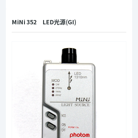
MiNi 352 LED光源(GI)