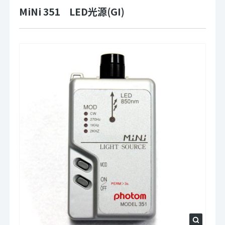
MiNi 351 LED光源(GI)