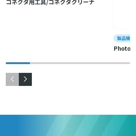
コネクタ用工具/コネクタクリーナ
製品情報
Phot