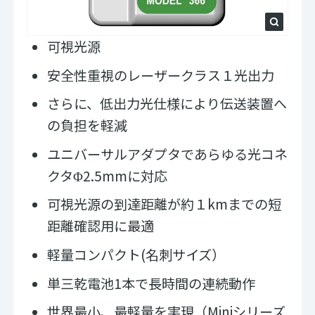
可視光源
安全性重視のレーザークラス１光出力
さらに、低出力光仕様により伝送装置へ
の負担を軽減
​ユニバーサルアダプタであらゆる光コネ
クタΦ2.5mmに対応
可視光源の到達距離が約１kmまでの短
距離確認用に最適
軽量コンパクト(名刺サイズ）
単三乾電池1本で長時間の連続動作
世界最小、最軽量を実現（Miniシリーズ