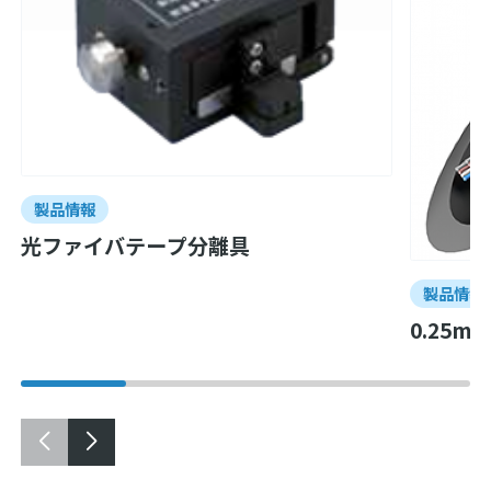
製品情報
光ファイバテープ分離具
製品情報
0.25