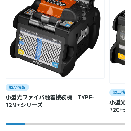
製品情報
製品情報
小型光ファイバ融着接続機 TYPE-
小型光フ
72M+シリーズ
72C+