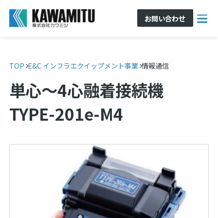
お問い合わせ
TOP
E&C インフラエクイップメント事業
情報通信
単心～4心融着接続機
TYPE-201e-M4