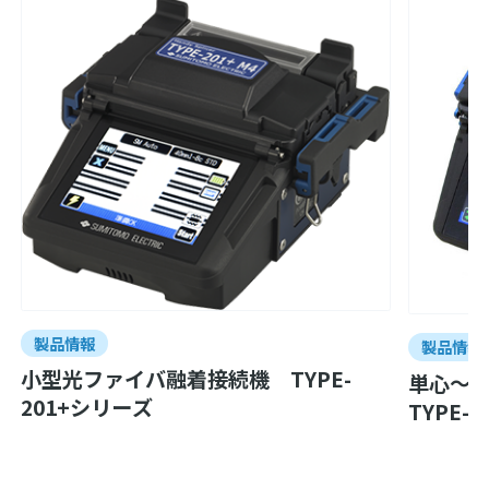
製品情報
製品情報
小型光ファイバ融着接続機 TYPE-
単心～4
201+シリーズ
TYPE-2