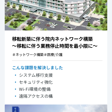
移転新築に伴う院内ネットワーク構築
～移転に伴う業務停止時間を最小限に～
＃
ネットワーク構築
＃
医療/介護
こんな課題を解決しました
システム移行支援
セキュリティ強化
Wi-Fi環境の整備
遠隔アクセスの構